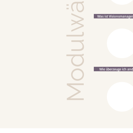
Modulwähler
Was ist Visionsmanage
Wie überzeuge ich and